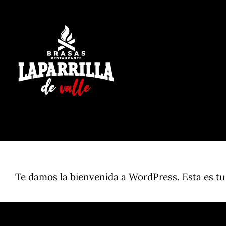
Skip
to
content
Te damos la bienvenida a WordPress. Esta es tu p