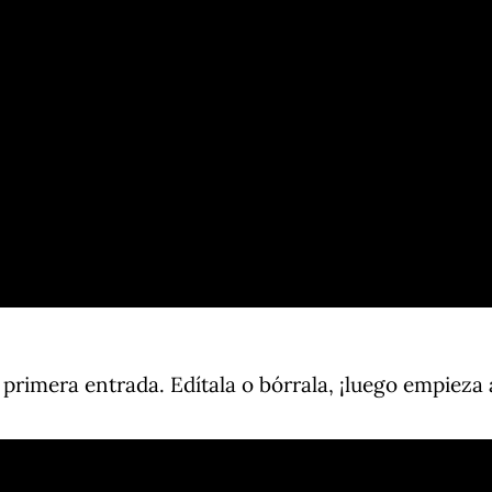
rimera entrada. Edítala o bórrala, ¡luego empieza a