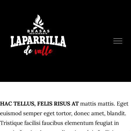
Skip
to
content
HAC TELLUS, FELIS RISUS AT
mattis mattis. Eget
euismod semper eget tortor, donec amet, blandit.
Tristique facilisi faucibus elementum feugiat in