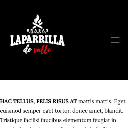
Skip
to
content
HAC TELLUS, FELIS RISUS AT
mattis mattis. Eget
euismod semper eget tortor, donec amet, blandit.
Tristique facilisi faucibus elementum feugiat in